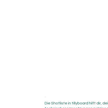
Shotliste
Die Shotliste in tillyboard hilft dir, de